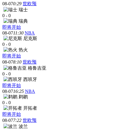
08-07
0:29
世欧预
瑞士
0
-
0
瑞典
即将开始
08-07
11:30
NBA
尼克斯
0
-
0
热火
即将开始
08-07
8:10
世欧预
格鲁吉亚
0
-
0
西班牙
即将开始
08-07
16:25
NBA
鹈鹕
0
-
0
开拓者
即将开始
08-07
7:22
世欧预
波兰