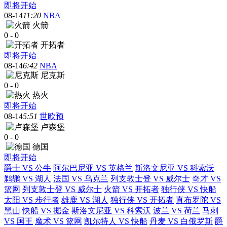
即将开始
08-14
11:20
NBA
火箭
0
-
0
开拓者
即将开始
08-14
6:42
NBA
尼克斯
0
-
0
热火
即将开始
08-14
5:51
世欧预
卢森堡
0
-
0
德国
即将开始
爵士 VS 公牛
阿尔巴尼亚 VS 英格兰
斯洛文尼亚 VS 科索沃
鹈鹕 VS 湖人
法国 VS 乌克兰
列支敦士登 VS 威尔士
奇才 VS
篮网
列支敦士登 VS 威尔士
火箭 VS 开拓者
独行侠 VS 快船
太阳 VS 步行者
雄鹿 VS 湖人
独行侠 VS 开拓者
直布罗陀 VS
黑山
快船 VS 掘金
斯洛文尼亚 VS 科索沃
波兰 VS 荷兰
马刺
VS 国王
魔术 VS 篮网
凯尔特人 VS 快船
丹麦 VS 白俄罗斯
爵