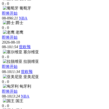
0
-
0
葡萄牙
即将开始
08-09
6:21
NBA
爵士
0
-
0
老鹰
即将开始
2026-08-10
08-10
1:54
世欧预
塞尔维亚
0
-
0
拉脱维亚
即将开始
08-10
11:34
世欧预
亚美尼亚
0
-
0
匈牙利
即将开始
08-10
13:24
NBA
国王
0
-
0