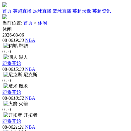
首页
英超直播
足球直播
篮球直播
英超录像
英超资讯
当前位置:
首页
>
休闲
休闲
2026-08-06
08-06
19:33
NBA
鹈鹕
0
-
0
湖人
即将开始
08-06
15:33
NBA
尼克斯
0
-
0
魔术
即将开始
08-06
18:52
NBA
火箭
0
-
0
开拓者
即将开始
08-06
21:21
NBA