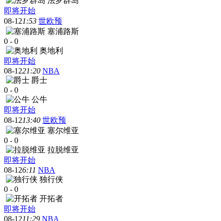
法罗群岛
即将开始
08-12
1:53
世欧预
塞浦路斯
0
-
0
奥地利
即将开始
08-12
21:20
NBA
爵士
0
-
0
公牛
即将开始
08-12
13:40
世欧预
塞尔维亚
0
-
0
拉脱维亚
即将开始
08-12
6:11
NBA
独行侠
0
-
0
开拓者
即将开始
08-12
11:29
NBA