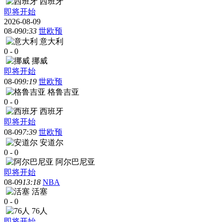
西班牙
即将开始
2026-08-09
08-09
0:33
世欧预
意大利
0
-
0
挪威
即将开始
08-09
9:19
世欧预
格鲁吉亚
0
-
0
西班牙
即将开始
08-09
7:39
世欧预
安道尔
0
-
0
阿尔巴尼亚
即将开始
08-09
13:18
NBA
活塞
0
-
0
76人
即将开始