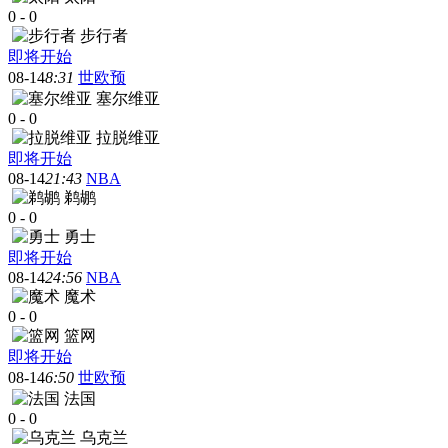
0
-
0
步行者
即将开始
08-14
8:31
世欧预
塞尔维亚
0
-
0
拉脱维亚
即将开始
08-14
21:43
NBA
鹈鹕
0
-
0
勇士
即将开始
08-14
24:56
NBA
魔术
0
-
0
篮网
即将开始
08-14
6:50
世欧预
法国
0
-
0
乌克兰