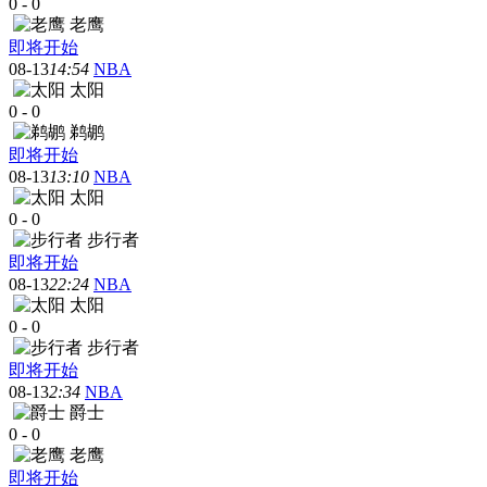
0
-
0
老鹰
即将开始
08-13
14:54
NBA
太阳
0
-
0
鹈鹕
即将开始
08-13
13:10
NBA
太阳
0
-
0
步行者
即将开始
08-13
22:24
NBA
太阳
0
-
0
步行者
即将开始
08-13
2:34
NBA
爵士
0
-
0
老鹰
即将开始