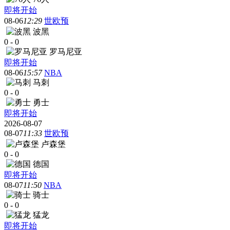
即将开始
08-06
12:29
世欧预
波黑
0
-
0
罗马尼亚
即将开始
08-06
15:57
NBA
马刺
0
-
0
勇士
即将开始
2026-08-07
08-07
11:33
世欧预
卢森堡
0
-
0
德国
即将开始
08-07
11:50
NBA
骑士
0
-
0
猛龙
即将开始