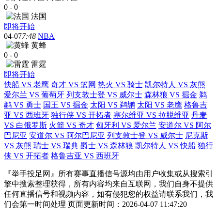
0
-
0
法国
即将开始
04-07
7:48
NBA
黄蜂
0
-
0
雷霆
即将开始
快船 VS 老鹰
奇才 VS 篮网
热火 VS 骑士
凯尔特人 VS 灰熊
爱尔兰 VS 葡萄牙
列支敦士登 VS 威尔士
森林狼 VS 掘金
鹈
鹕 VS 勇士
国王 VS 掘金
太阳 VS 鹈鹕
太阳 VS 老鹰
格鲁吉
亚 VS 西班牙
独行侠 VS 开拓者
塞尔维亚 VS 拉脱维亚
丹麦
VS 白俄罗斯
火箭 VS 奇才
匈牙利 VS 爱尔兰
安道尔 VS 阿尔
巴尼亚
安道尔 VS 阿尔巴尼亚
列支敦士登 VS 威尔士
尼克斯
VS 灰熊
瑞士 VS 瑞典
爵士 VS 森林狼
凯尔特人 VS 快船
独行
侠 VS 开拓者
格鲁吉亚 VS 西班牙
『举手投足网』所有赛事直播信号源均由用户收集或从搜索引
擎中搜索整理获得，所有内容均来自互联网，我们自身不提供
任何直播信号和视频内容，如有侵犯您的权益请联系我们，我
们会第一时间处理 页面更新时间：2026-04-07 11:47:20