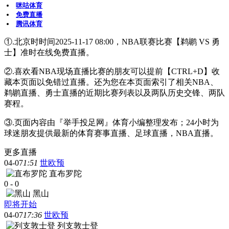
咪咕体育
免费直播
腾讯体育
①.北京时时间2025-11-17 08:00，NBA联赛比赛【鹈鹕 VS 勇
士】准时在线免费直播。
②.喜欢看NBA现场直播比赛的朋友可以提前【CTRL+D】收
藏本页面以免错过直播。还为您在本页面索引了相关NBA、
鹈鹕直播、勇士直播的近期比赛列表以及两队历史交锋、两队
赛程。
③.页面内容由『举手投足网』体育小编整理发布；24小时为
球迷朋友提供最新的体育赛事直播、足球直播，NBA直播。
更多直播
04-07
1:51
世欧预
直布罗陀
0
-
0
黑山
即将开始
04-07
17:36
世欧预
列支敦士登