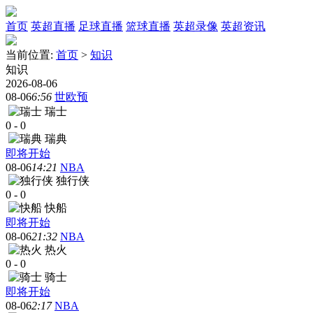
首页
英超直播
足球直播
篮球直播
英超录像
英超资讯
当前位置:
首页
>
知识
知识
2026-08-06
08-06
6:56
世欧预
瑞士
0
-
0
瑞典
即将开始
08-06
14:21
NBA
独行侠
0
-
0
快船
即将开始
08-06
21:32
NBA
热火
0
-
0
骑士
即将开始
08-06
2:17
NBA