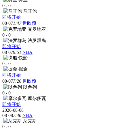
0
-
0
马耳他
即将开始
08-07
1:47
世欧预
克罗地亚
0
-
0
法罗群岛
即将开始
08-07
9:51
NBA
快船
0
-
0
掘金
即将开始
08-07
7:26
世欧预
以色列
0
-
0
摩尔多瓦
即将开始
2026-08-08
08-08
7:46
NBA
尼克斯
0
-
0