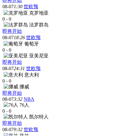
即将开始
08-07
1:30
世欧预
克罗地亚
0
-
0
法罗群岛
即将开始
08-07
18:26
世欧预
葡萄牙
0
-
0
亚美尼亚
即将开始
08-07
24:31
世欧预
意大利
0
-
0
挪威
即将开始
08-07
3:32
NBA
76人
0
-
0
凯尔特人
即将开始
08-07
9:32
世欧预
芬兰