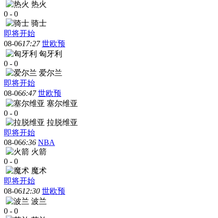
热火
0
-
0
骑士
即将开始
08-06
17:27
世欧预
匈牙利
0
-
0
爱尔兰
即将开始
08-06
6:47
世欧预
塞尔维亚
0
-
0
拉脱维亚
即将开始
08-06
6:36
NBA
火箭
0
-
0
魔术
即将开始
08-06
12:30
世欧预
波兰
0
-
0