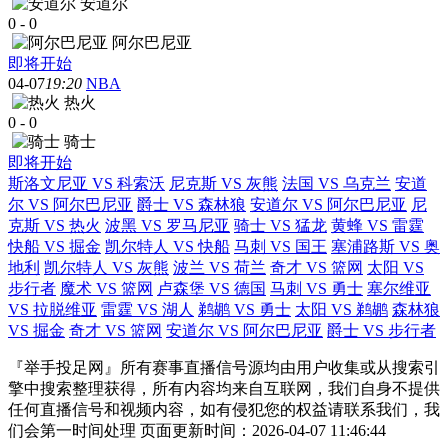
安道尔
0
-
0
阿尔巴尼亚
即将开始
04-07
19:20
NBA
热火
0
-
0
骑士
即将开始
斯洛文尼亚 VS 科索沃
尼克斯 VS 灰熊
法国 VS 乌克兰
安道
尔 VS 阿尔巴尼亚
爵士 VS 森林狼
安道尔 VS 阿尔巴尼亚
尼
克斯 VS 热火
波黑 VS 罗马尼亚
骑士 VS 猛龙
黄蜂 VS 雷霆
快船 VS 掘金
凯尔特人 VS 快船
马刺 VS 国王
塞浦路斯 VS 奥
地利
凯尔特人 VS 灰熊
波兰 VS 荷兰
奇才 VS 篮网
太阳 VS
步行者
魔术 VS 篮网
卢森堡 VS 德国
马刺 VS 勇士
塞尔维亚
VS 拉脱维亚
雷霆 VS 湖人
鹈鹕 VS 勇士
太阳 VS 鹈鹕
森林狼
VS 掘金
奇才 VS 篮网
安道尔 VS 阿尔巴尼亚
爵士 VS 步行者
『举手投足网』所有赛事直播信号源均由用户收集或从搜索引
擎中搜索整理获得，所有内容均来自互联网，我们自身不提供
任何直播信号和视频内容，如有侵犯您的权益请联系我们，我
们会第一时间处理 页面更新时间：2026-04-07 11:46:44