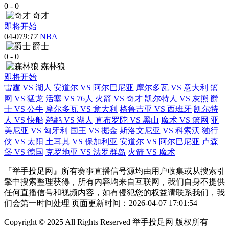
0
-
0
奇才
即将开始
04-07
9:17
NBA
爵士
0
-
0
森林狼
即将开始
雷霆 VS 湖人
安道尔 VS 阿尔巴尼亚
摩尔多瓦 VS 意大利
篮
网 VS 猛龙
活塞 VS 76人
火箭 VS 奇才
凯尔特人 VS 灰熊
爵
士 VS 公牛
摩尔多瓦 VS 意大利
格鲁吉亚 VS 西班牙
凯尔特
人 VS 快船
鹈鹕 VS 湖人
直布罗陀 VS 黑山
魔术 VS 篮网
亚
美尼亚 VS 匈牙利
国王 VS 掘金
斯洛文尼亚 VS 科索沃
独行
侠 VS 太阳
土耳其 VS 保加利亚
安道尔 VS 阿尔巴尼亚
卢森
堡 VS 德国
克罗地亚 VS 法罗群岛
火箭 VS 魔术
『举手投足网』所有赛事直播信号源均由用户收集或从搜索引
擎中搜索整理获得，所有内容均来自互联网，我们自身不提供
任何直播信号和视频内容，如有侵犯您的权益请联系我们，我
们会第一时间处理 页面更新时间：2026-04-07 17:01:54
Copyright © 2025 All Rights Reserved 举手投足网 版权所有